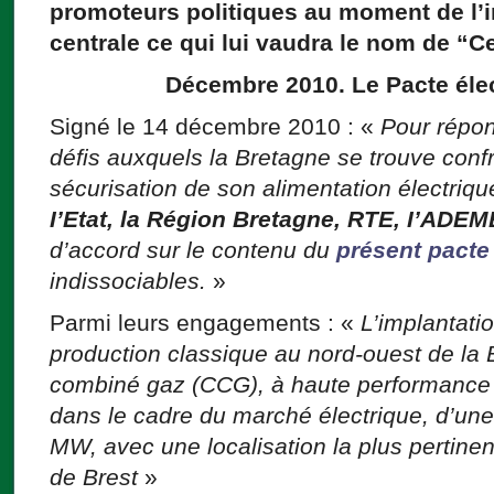
promoteurs politiques au moment de l’i
centrale ce qui lui vaudra le nom de “C
Décembre 2010. Le Pacte élec
Signé le 14 décembre 2010 : «
P
our répo
défis auxquels la Bretagne se trouve con
sécurisation de son alimentation électriqu
I’Etat, la Région Bretagne, RTE, I’ADEM
d’accord sur le contenu du
présent pacte
indissociables.
»
Parmi leurs engagements : «
L’implantat
production classique au nord-ouest de la 
combiné gaz (CCG), à haute performance 
dans le cadre du marché électrique, d’un
MW, avec une localisation la plus pertinent
de Brest
»