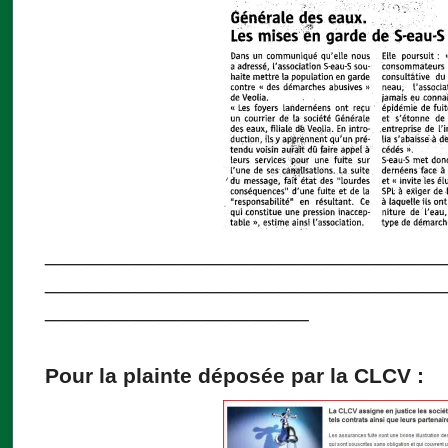
_________________________________
_________________________________
______________________
Pour la plainte déposée par la CLCV :