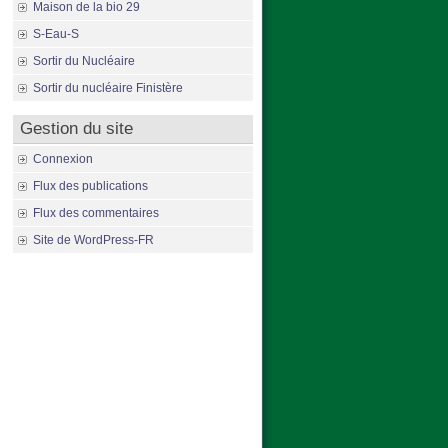
Maison de la bio 29
S-Eau-S
Sortir du Nucléaire
Sortir du nucléaire Finistère
Gestion du site
Connexion
Flux des publications
Flux des commentaires
Site de WordPress-FR