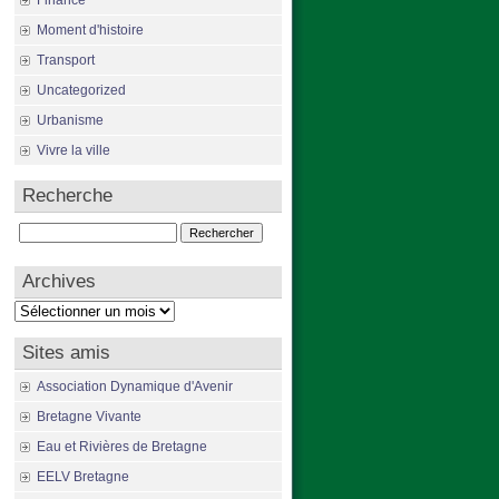
Finance
Moment d'histoire
Transport
Uncategorized
Urbanisme
Vivre la ville
Recherche
Rechercher :
Archives
Archives
Sites amis
Association Dynamique d'Avenir
Bretagne Vivante
Eau et Rivières de Bretagne
EELV Bretagne