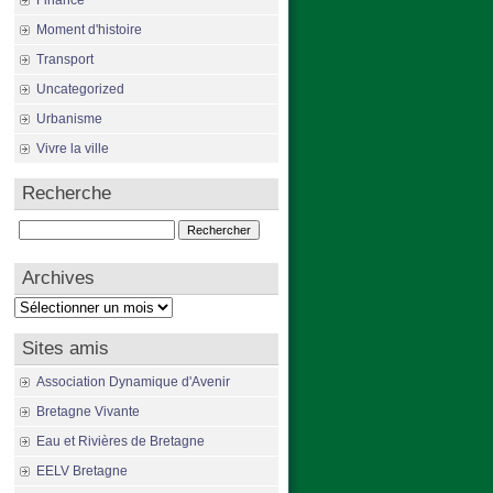
Finance
Moment d'histoire
Transport
Uncategorized
Urbanisme
Vivre la ville
Recherche
Rechercher :
Archives
Archives
Sites amis
Association Dynamique d'Avenir
Bretagne Vivante
Eau et Rivières de Bretagne
EELV Bretagne