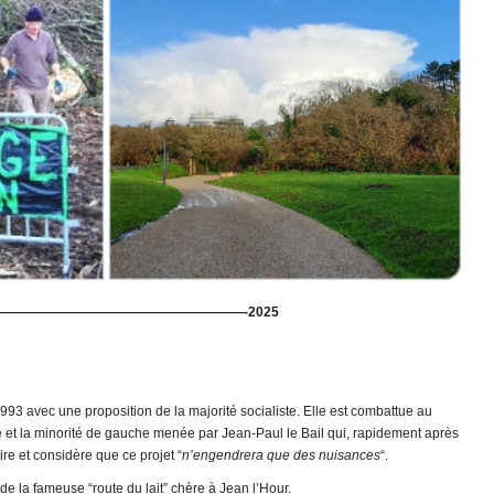
L’he
concl
de
25
ans
de
lutte
d’un
écolo
const
dans
le
Pays
de
———————————————————-2025
Land
993 avec une proposition de la majorité socialiste. Elle est combattue au
te et la minorité de gauche menée par Jean-Paul le Bail qui, rapidement après
ire et considère que ce projet “
n’engendrera que des nuisances
“.
 de la fameuse “route du lait” chère à Jean l’Hour.