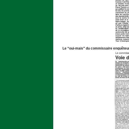
Le “oui-mais” du commissaire enquêteur