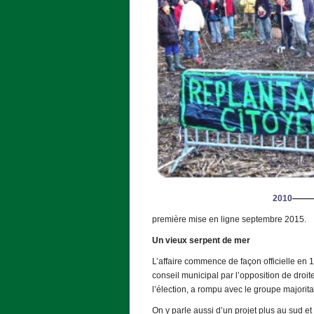
2010
——
première mise en ligne septembre 2015.
Un vieux serpent de mer
L’affaire commence de façon officielle en 1
conseil municipal par l’opposition de droi
l’élection, a rompu avec le groupe majorita
On y parle aussi d’un projet plus au sud et