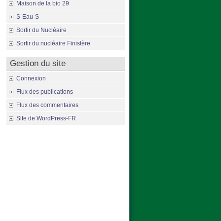
Maison de la bio 29
S-Eau-S
Sortir du Nucléaire
Sortir du nucléaire Finistère
Gestion du site
Connexion
Flux des publications
Flux des commentaires
Site de WordPress-FR