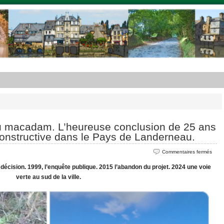
du macadam. L’heureuse conclusion de 25 ans
constructive dans le Pays de Landerneau.
sur
Commentaires fermés
Une
 décision. 1999, l’enquête publique. 2015 l’abandon du projet. 2024 une voie
voie
verte au sud de la ville.
verte
au
lieu
du
maca