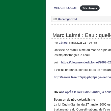
MERCI-PLOGOFF
Télécharger
Uncategorized
Marc Laimé : Eau : quell
Par
Gérard
, 8 mai 2026 22 h 09 min
Un texte de Marc Laimé du monde diplo dans
les majors français le l’eau.
voir :
https://blog.mondediplo.net/2008-0
Il y citait en particulier plusieurs de mes a
http://seaus.free.fr/spip.php?page=rec
Dix a
ns après la loi Oudin-Santini, la soli
Soupçon de néo-colonialisme
La loi Oudin-Santini du 27 janvier 2005 est
était membre du Conseil national de l’eau lo