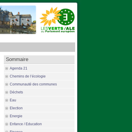
Sommaire
Agenda 21
Chemins de l’écologie
mage
Communauté des communes
Déchets
Eau
ur
Election
Energie
agne.
Enfance / Education