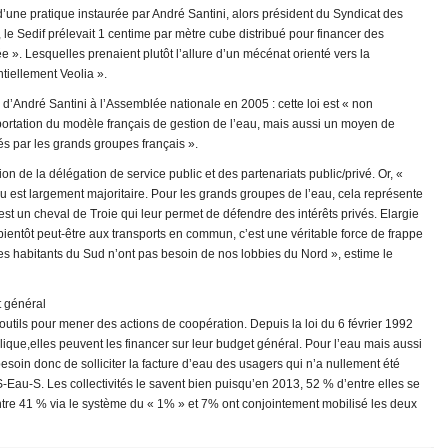
’une pratique instaurée par André Santini, alors président du Syndicat des
 le Sedif prélevait 1 centime par mètre cube distribué pour financer des
e ». Lesquelles prenaient plutôt l’allure d’un mécénat orienté vers la
tiellement Veolia ».
os d’André Santini à l’Assemblée nationale en 2005 : cette loi est « non
rtation du modèle français de gestion de l’eau, mais aussi un moyen de
s par les grands groupes français ».
n de la délégation de service public et des partenariats public/privé. Or, «
u est largement majoritaire. Pour les grands groupes de l’eau, cela représente
st un cheval de Troie qui leur permet de défendre des intérêts privés. Elargie
t bientôt peut-être aux transports en commun, c’est une véritable force de frappe
es habitants du Sud n’ont pas besoin de nos lobbies du Nord », estime le
t général
s outils pour mener des actions de coopération. Depuis la loi du 6 février 1992
ublique,elles peuvent les financer sur leur budget général. Pour l’eau mais aussi
 besoin donc de solliciter la facture d’eau des usagers qui n’a nullement été
S-Eau-S. Les collectivités le savent bien puisqu’en 2013, 52 % d’entre elles se
tre 41 % via le système du « 1% » et 7% ont conjointement mobilisé les deux