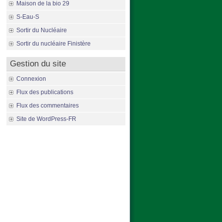
Maison de la bio 29
S-Eau-S
Sortir du Nucléaire
Sortir du nucléaire Finistère
Gestion du site
Connexion
Flux des publications
Flux des commentaires
Site de WordPress-FR