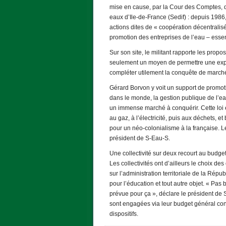
mise en cause, par la Cour des Comptes, d
eaux d’Ile-de-France (Sedif) : depuis 1986,
actions dites de « coopération décentralisé
promotion des entreprises de l’eau – essen
Sur son site, le militant rapporte les prop
seulement un moyen de permettre une expo
compléter utilement la conquête de marché
Gérard Borvon y voit un support de promotio
dans le monde, la gestion publique de l’ea
un immense marché à conquérir. Cette loi e
au gaz, à l’électricité, puis aux déchets, e
pour un néo-colonialisme à la française. L
président de S-Eau-S.
Une collectivité sur deux recourt au budge
Les collectivités ont d’ailleurs le choix de
sur l’administration territoriale de la Rép
pour l’éducation et tout autre objet. « Pas
prévue pour ça », déclare le président de 
sont engagées via leur budget général con
dispositifs.