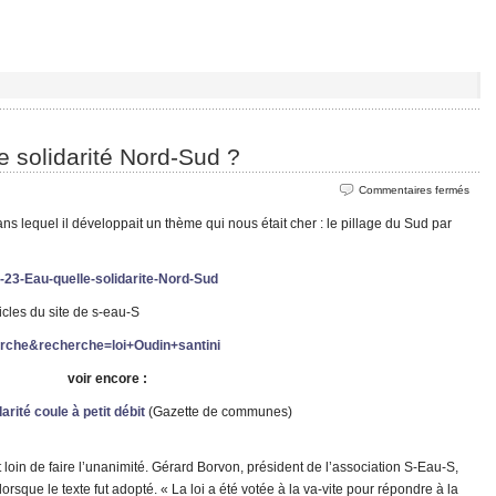
e solidarité Nord-Sud ?
sur
Commentaires fermés
Marc
 lequel il développait un thème qui nous était cher : le pillage du Sud par
Laim
:
2-23-Eau-quelle-solidarite-Nord-Sud
Eau
:
rticles du site de s-eau-S
quell
herche&recherche=loi+Oudin+santini
solida
Nord-
voir encore :
Sud
darité coule à petit débit
(Gazette de communes)
?
 loin de faire l’unanimité. Gérard Borvon, président de l’association S-Eau-S,
rsque le texte fut adopté. « La loi a été votée à la va-vite pour répondre à la