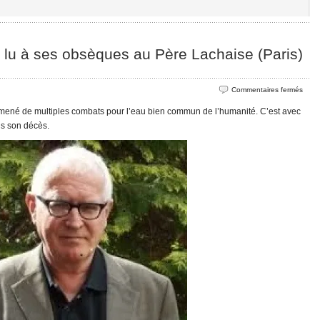
u à ses obsèques au Père Lachaise (Paris)
sur
Commentaires fermés
Hom
 mené de multiples combats pour l’eau bien commun de l’humanité. C’est avec
à
is son décès.
Marc
Laim
lu
à
ses
obsè
au
Père
Lach
(Paris
le
27
avril
2026