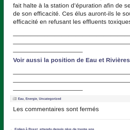
fait halte à la station d’épuration afin de
de son efficacité. Ces élus auront-ils le s
efficacité en refusant les effluents toxique
_________________________________
_________________________________
____________________
Voir aussi la position de Eau et Rivière
_________________________________
_________________________________
____________________
Eau
,
Energie
,
Uncategorized
Les commentaires sont fermés
←
Eolien à Brest, attendu depuis plus de trente ans.