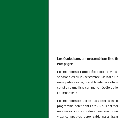
Les écologistes ont présenté leur liste 
campagne.
Les membres d’Europe écologie-les Verts (E
sénatoriales du 28 septembre. Nathalie Ch
métropole océane, prend la tête de cette li
construire une liste commune, révèle-t-ell
l’autonomie. »
Les membres de la liste l’assurent : s’ils 
programme défendent-ils ? « Nous estimons 
nationales pour sortir des crises environ
« agriculture plus responsable, garantissan