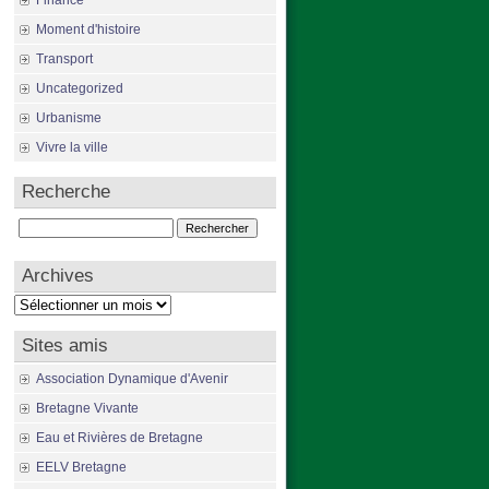
Finance
Moment d'histoire
Transport
Uncategorized
Urbanisme
Vivre la ville
Recherche
Rechercher :
Archives
Archives
Sites amis
Association Dynamique d'Avenir
Bretagne Vivante
Eau et Rivières de Bretagne
EELV Bretagne