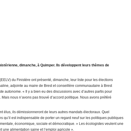
finistérienne, dimanche, à Quimper. Ils développent leurs thèmes de
ELV) du Finistère ont présenté, dimanche, leur liste pour les élections
aline, adjointe au maire de Brest et conseillère communautaire à Brest
ste autonome. « Il y a bien eu des discussions avec d’autres partis pour
e. Mais nous n’avons pas trouvé d’accord politique. Nous avons préféré
sont élus, ils démissionneront de leurs autres mandats électoraux. Quel
qu’il est indispensable de porter un regard neuf sur les politiques publiques
nementale, économique, sociale et démocratique. » Les écologistes veulent une
t une alimentation saine et l’emploi agricole ».