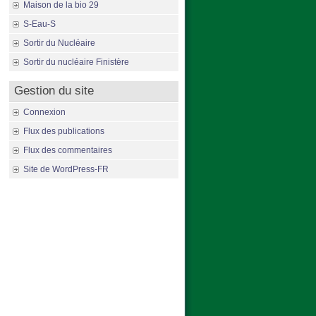
Maison de la bio 29
S-Eau-S
Sortir du Nucléaire
Sortir du nucléaire Finistère
Gestion du site
Connexion
Flux des publications
Flux des commentaires
Site de WordPress-FR