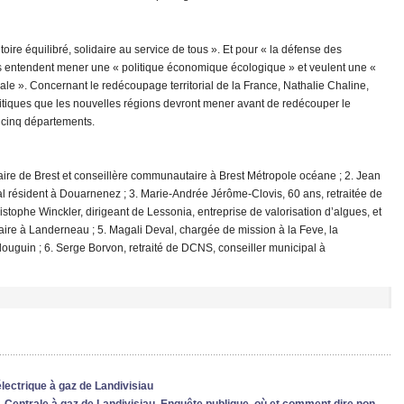
toire équilibré, solidaire au service de tous ». Et pour « la défense des
. Ils entendent mener une « politique économique écologique » et veulent une «
ale ». Concernant le redécoupage territorial de la France, Nathalie Chaline,
politiques que les nouvelles régions devront mener avant de redécouper le
à cinq départements.
aire de Brest et conseillère communautaire à Brest Métropole océane ; 2. Jean
ral résident à Douarnenez ; 3. Marie-Andrée Jérôme-Clovis, 60 ans, retraitée de
stophe Winckler, dirigeant de Lessonia, entreprise de valorisation d’algues, et
ire à Landerneau ; 5. Magali Deval, chargée de mission à la Feve, la
Plouguin ; 6. Serge Borvon, retraité de DCNS, conseiller municipal à
lectrique à gaz de Landivisiau