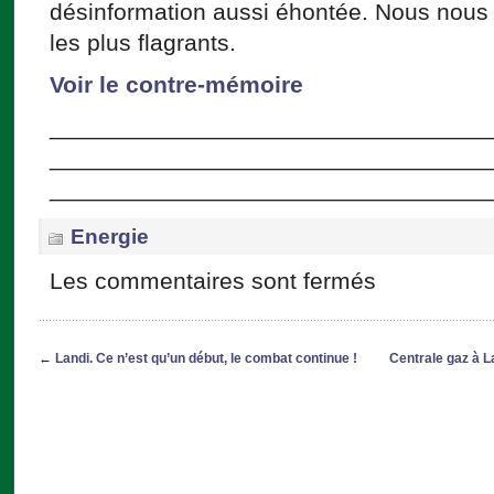
désinformation aussi éhontée. Nous nous
les plus flagrants.
Voir le contre-mémoire
_________________________________
_________________________________
_________________________________
Energie
Les commentaires sont fermés
←
Landi. Ce n’est qu’un début, le combat continue !
Centrale gaz à L