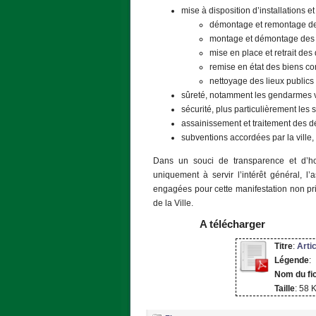
mise à disposition d’installations
démontage et remontage des
montage et démontage des 
mise en place et retrait des
remise en état des biens co
nettoyage des lieux publics
sûreté, notamment les gendarmes ve
sécurité, plus particulièrement les 
assainissement et traitement des d
subventions accordées par la ville
Dans un souci de transparence et d’hon
uniquement à servir l’intérêt général, 
engagées pour cette manifestation non pri
de la Ville.
A télécharger
Titre
:
Arti
Légende
:
Nom du fi
Taille
: 58 