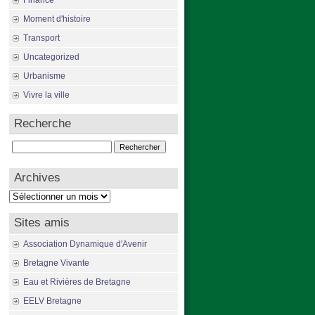
Finance
Moment d'histoire
Transport
Uncategorized
Urbanisme
Vivre la ville
Recherche
Rechercher :
Archives
Archives
Sites amis
Association Dynamique d'Avenir
Bretagne Vivante
Eau et Rivières de Bretagne
EELV Bretagne