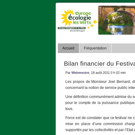
Accueil
Fréquentation
Bilan financier du Festi
Par
Webmestre
, 18 août 2011 0 h 02 min
Les propos de Monsieur Joel Bernard, dir
concernant la notion de service public inte
Une définition communément admise du serv
pour le compte de la puissance publique,
tous.
Force est de constater que ce festival ne
mise en place d’une commission chargée 
supportés par les collectivités et par l’Eta