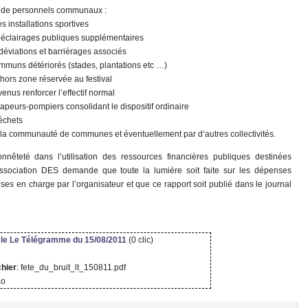
 et de personnels communaux :
 installations sportives
éclairages publiques supplémentaires
 déviations et barriérages associés
mmuns détériorés (stades, plantations etc …)
 hors zone réservée au festival
nus renforcer l’effectif normal
sapeurs-pompiers consolidant le dispositif ordinaire
échets
, la communauté de communes et éventuellement par d’autres collectivités.
nêteté dans l’utilisation des ressources financières publiques destinées
l’association DES demande que toute la lumière soit faite sur les dépenses
ses en charge par l’organisateur et que ce rapport soit publié dans le journal
cle Le Télégramme du 15/08/2011
(0 clic)
chier
: fete_du_bruit_lt_150811.pdf
Ko