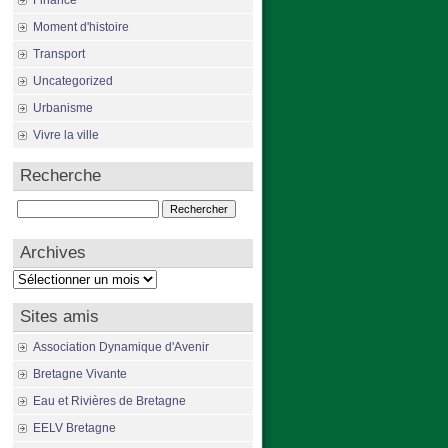
Finance
Moment d'histoire
Transport
Uncategorized
Urbanisme
Vivre la ville
Recherche
Rechercher :
Archives
Archives
Sites amis
Association Dynamique d'Avenir
Bretagne Vivante
Eau et Rivières de Bretagne
EELV Bretagne