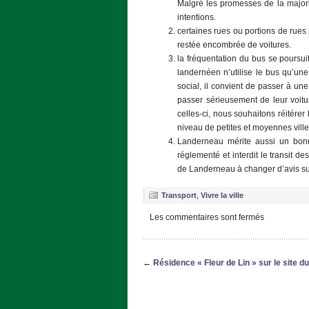
Malgré les promesses de la majorit
intentions.
certaines rues ou portions de rues 
restée encombrée de voitures.
la fréquentation du bus se poursu
landernéen n’utilise le bus qu’une 
social, il convient de passer à un
passer sérieusement de leur voitu
celles-ci, nous souhaitons réitérer
niveau de petites et moyennes ville
Landerneau mérite aussi un bonn
réglementé et interdit le transit 
de Landerneau à changer d’avis sur
Transport
,
Vivre la ville
Les commentaires sont fermés
←
Résidence « Fleur de Lin » sur le site d