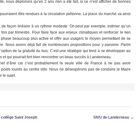
é, nous déplorons qu’en 2 ans rien a été fait, si ce n’est afficher de bonnes
pourraient être rendues à la circulation piétonne. La place du marché va ainsi
it de façon linéaire à un rythme modeste. On peut par exemple, estimer qu’un
fois par trimestre. Pour faire face aux enjeux climatiques et renforcer le lien
e phase beaucoup plus active et offrir aux usagers le moyen permettant de se
re. Nous avons déjà fait de nombreuses propositions pour y parvenir. Parmi
 l’option de la gratuité du bus. C’est une stratégie qui tend à se développer au
s et qui pourrait fort bien rencontrer un beau succès à Landerneau.
et d’âne car c’est probablement la seule ville de France à ne pas avoir
des poids lourds au centre ville. Nous ne désespérons pas de conduire le Maire
 le sujet.
u collège Saint Joseph
SIVU de Landerneau
→