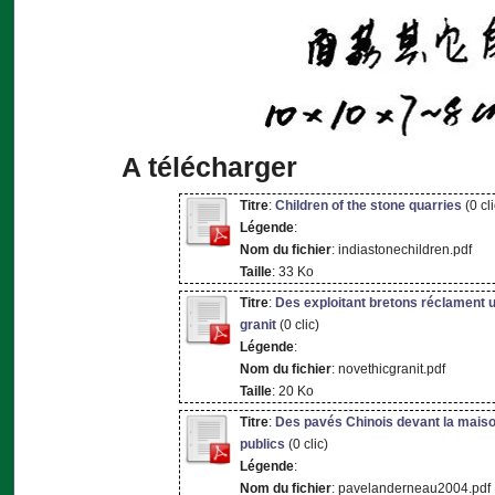
A télécharger
Titre
:
Children of the stone quarries
(0 cli
Légende
:
Nom du fichier
: indiastonechildren.pdf
Taille
: 33 Ko
Titre
:
Des exploitant bretons réclament u
granit
(0 clic)
Légende
:
Nom du fichier
: novethicgranit.pdf
Taille
: 20 Ko
Titre
:
Des pavés Chinois devant la mais
publics
(0 clic)
Légende
:
Nom du fichier
: pavelanderneau2004.pdf