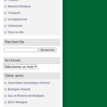
Finance
Moment d'histoire
Transport
Uncategorized
Urbanisme
Vivre la ville
Recherche
Rechercher :
Archives
Archives
Sites amis
Association Dynamique d'Avenir
Bretagne Vivante
Eau et Rivières de Bretagne
EELV Bretagne