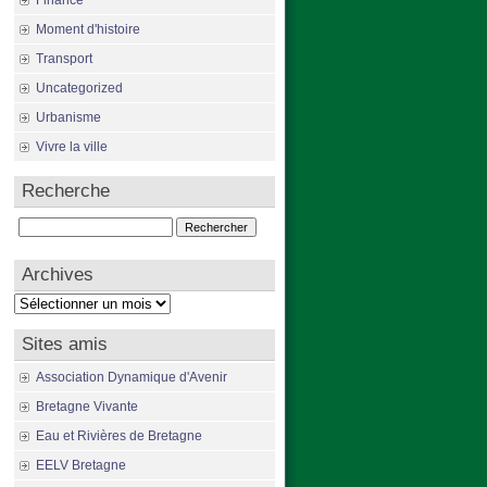
Finance
Moment d'histoire
Transport
Uncategorized
Urbanisme
Vivre la ville
Recherche
Rechercher :
Archives
Archives
Sites amis
Association Dynamique d'Avenir
Bretagne Vivante
Eau et Rivières de Bretagne
EELV Bretagne