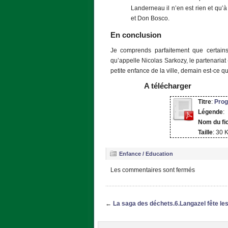
Landerneau il n’en est rien et qu’à
et Don Bosco.
En conclusion
Je comprends parfaitement que certains
qu’appelle Nicolas Sarkozy, le partenariat
petite enfance de la ville, demain est-ce q
A télécharger
Titre
:
Pro
Légende
:
Nom du fi
Taille
: 30 
Enfance / Education
Les commentaires sont fermés
←
La saga des déchets.6.Langazel fête les