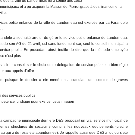
rie que la ville de Landerneau lui a confié dès 2003
 municipaux et a pu acquérir la Maison de Pierrot grâce à des financements
ille.
vices petite enfance de la ville de Landerneau est exercée par La Farandole
t.
randole a souhaité arrêter de gérer le service petite enfance de Landerneau.
ors de son AG du 21 avril, est sans fondement car, seul le conseil municipal a
 service public. En procédant ainsi, inutile de dire que la méthode employée
 ce n’est plus.
 saisir le conseil sur le choix entre délégation de service public ou bien régie
er aux appels d’offre.
blant puisque le dossier a été mené en accumulant une somme de graves
on des services publics
ompétence juridique pour exercer cette mission
 la campagne municipale dernière DES proposait un vrai service municipal de
fférentes structures du secteur y compris les nouveaux équipements (crèche
au qui a du reste été abandonnée). Je rappelle aussi que DES a toujours été