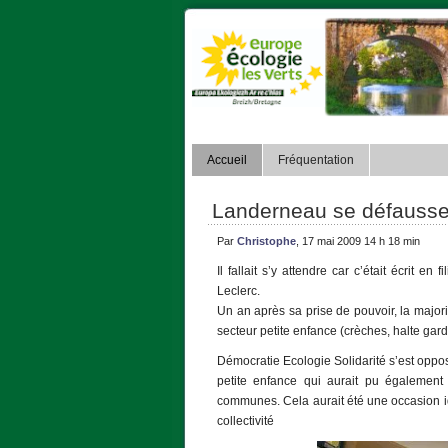
Accueil
Fréquentation
Landerneau se défausse 
Par
Christophe
, 17 mai 2009 14 h 18 min
Il fallait s’y attendre car c’était écrit e
Leclerc.
Un an après sa prise de pouvoir, la major
secteur petite enfance (crèches, halte gard
Démocratie Ecologie Solidarité s’est oppos
petite enfance qui aurait pu également
communes. Cela aurait été une occasion id
collectivité