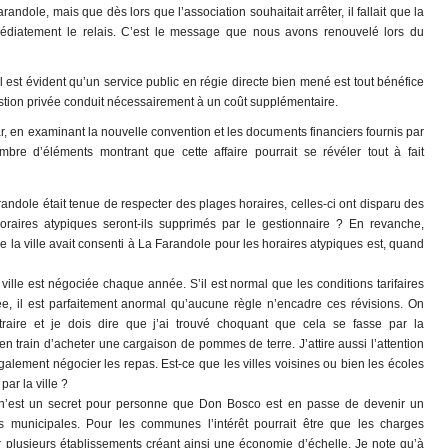
andole, mais que dès lors que l’association souhaitait arrêter, il fallait que la
diatement le relais. C’est le message que nous avons renouvelé lors du
est évident qu’un service public en régie directe bien mené est tout bénéfice
gestion privée conduit nécessairement à un coût supplémentaire.
r, en examinant la nouvelle convention et les documents financiers fournis par
re d’éléments montrant que cette affaire pourrait se révéler tout à fait
andole était tenue de respecter des plages horaires, celles-ci ont disparu des
raires atypiques seront-ils supprimés par le gestionnaire ? En revanche,
 la ville avait consenti à La Farandole pour les horaires atypiques est, quand
 ville est négociée chaque année. S’il est normal que les conditions tarifaires
e, il est parfaitement anormal qu’aucune règle n’encadre ces révisions. On
aire et je dois dire que j’ai trouvé choquant que cela se fasse par la
n train d’acheter une cargaison de pommes de terre. J’attire aussi l’attention
galement négocier les repas. Est-ce que les villes voisines ou bien les écoles
par la ville ?
 n’est un secret pour personne que Don Bosco est en passe de devenir un
s municipales. Pour les communes l’intérêt pourrait être que les charges
r plusieurs établissements créant ainsi une économie d’échelle. Je note qu’à