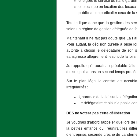
elle gère le service de halte garde
elle occupe en location des locaux
publics et en particulier ceux de la v
Tout indique donc que la gestion des ser
selon un régime de gestion déléguée de fai
Maintenant il ne fait pas doute que La Fa
Pour autant, la décision qu’elle a prise l
autorité à choisir le délégataire de son
transgresse allègrement l’esprit de la loi si
Je rappelle qu’il aurait au préalable fallu
directe, puis dans un second temps procéd
Sur le plan légal le constat est acca
irrégularités :
Ignorance de la loi sur la délégati
Le délégataire choisi n’a pas la c
DES ne votera pas cette délibération
Je voudrais d’abord rappeler que lors de
la petites enfance qui réunirait les di
d’entreprise, seconde crèche de Landerne