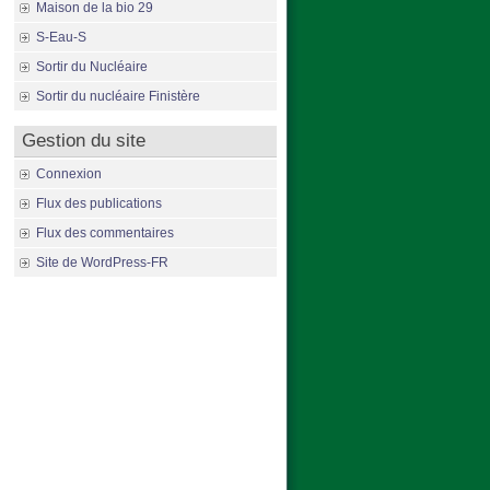
Maison de la bio 29
S-Eau-S
Sortir du Nucléaire
Sortir du nucléaire Finistère
Gestion du site
Connexion
Flux des publications
Flux des commentaires
Site de WordPress-FR