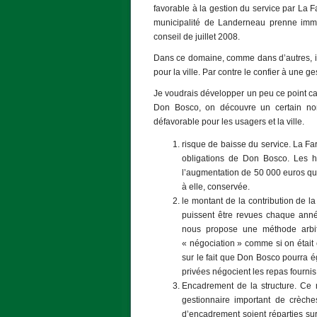
favorable à la gestion du service par La Far
municipalité de Landerneau prenne immé
conseil de juillet 2008.
Dans ce domaine, comme dans d’autres, il 
pour la ville. Par contre le confier à une 
Je voudrais développer un peu ce point ca
Don Bosco, on découvre un certain nomb
défavorable pour les usagers et la ville.
risque de baisse du service. La Far
obligations de Don Bosco. Les ho
l’augmentation de 50 000 euros que
à elle, conservée.
le montant de la contribution de la
puissent être revues chaque anné
nous propose une méthode arbitr
« négociation » comme si on était e
sur le fait que Don Bosco pourra é
privées négocient les repas fournis 
Encadrement de la structure. Ce
gestionnaire important de crèche
d’encadrement soient réparties su