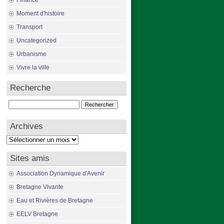
Finance
Moment d'histoire
Transport
Uncategorized
Urbanisme
Vivre la ville
Recherche
Rechercher :
Archives
Archives
Sites amis
Association Dynamique d'Avenir
Bretagne Vivante
Eau et Rivières de Bretagne
EELV Bretagne