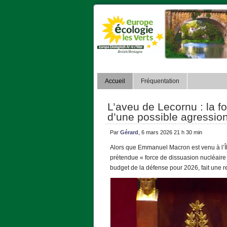
Accueil
Fréquentation
L’aveu de Lecornu : la f
d’une possible agression
Par
Gérard
, 6 mars 2026 21 h 30 min
Alors que Emmanuel Macron est venu à l’Î
prétendue « force de dissuasion nucléaire
budget de la défense pour 2026, fait une r