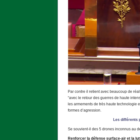
Par contre il retient avec beaucoup de réal
“avec le retour des guerres de haute inte
les armements de très haute technologie et
formes d’agression.
Les différents
Se souvient-il des 5 drones inconnus au de
Renforcer la défense surface-air et la lu