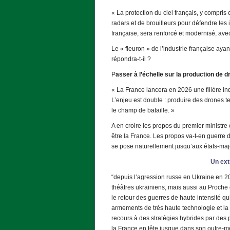
« La protection du ciel français, y compris 
radars et de brouilleurs pour défendre les 
française, sera renforcé et modernisé, av
Le « fleuron » de l’industrie française ayan
répondra-t-il ?
P
asser à l’échelle sur la production de 
« La France lancera en 2026 une filière in
L’enjeu est double : produire des drones te
le champ de bataille. »
A en croire les propos du premier ministre
être la France. Les propos va-t-en guerre d
se pose naturellement jusqu’aux états-majo
Un ext
“depuis l’agression russe en Ukraine en 20
théâtres ukrainiens, mais aussi au Proche 
le retour des guerres de haute intensité 
armements de très haute technologie et la 
recours à des stratégies hybrides par des
la France en tête jusque dans son outre-m