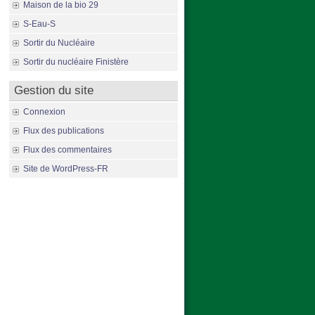
Maison de la bio 29
S-Eau-S
Sortir du Nucléaire
Sortir du nucléaire Finistère
Gestion du site
Connexion
Flux des publications
Flux des commentaires
Site de WordPress-FR