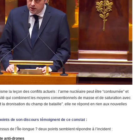
isme la leçon des conflits actuels : l’arme nucléaire peut être “contournée” et
nsité qui combinent les moyens conventionnels de masse et de saturation avec
 la dronisation du champ de bataille”. elle ne répond en rien aux nouvelles
 points de son discours témoignent de ce constat
:
ssus de l’Île-longue ? deux points semblent répondre à l’incident :
tte anti-drones