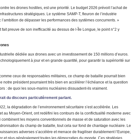
contre les drones hostiles, est une priorité. Le budget 2026 prévoit l’achat de
infrastructures stratégiques. Le système SAMP-T, fleuron de l’industrie
ec l’ambition de dépasser les performances des systèmes concurrents. »
t fait preuve de son inefficacité au dessus de l-Île Longue, le point n°2 y
drones
dustrielle dédiée aux drones avec un investissement de 150 millions d’euros.
chnologiquement à jour et en grande quantité, pour garantir la supériorité sur
 comme ceux de responsables militaires, ce champ de bataille pourrait bien
e notre président pourraient très bien en accélérer l’échéance et la question
rs : de quoi les sous-marins nucléaires dissuadent-ils vraiment.
rait du discours particulièrement parlant.
22, la dégradation de l’environnement sécuritaire s’est accélérée. Les
et au Moyen-Orient, ont redéfini les contours de la conflictualité moderne avec
qui combinent les moyens conventionnels de masse et de saturation avec les
dronisation du champ de bataille, tout cela sur fond de chantage nucléaire. Le
 puissances adverses s’accélère et menace de fragiliser durablement l’Europe,
er et plus généralement toutes les démocraties du monde. Ces stratégies,